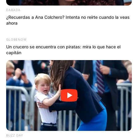
AHORA VE