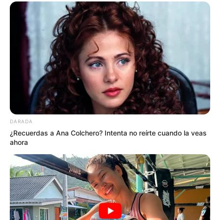
AHORA VE