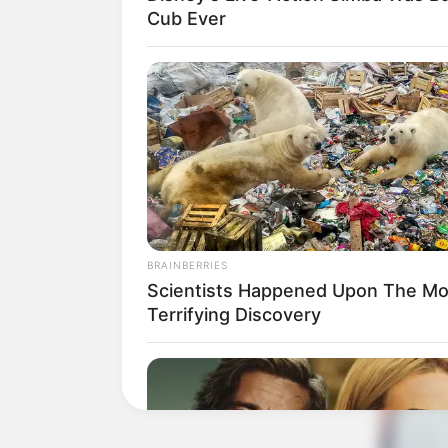
LEE:
MO