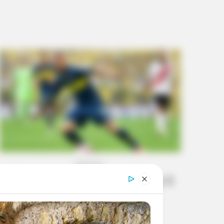
DEPORTES
Boca Juniors no pudo vender 5
mil boletos para final de
Libertadores