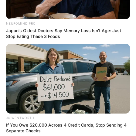
Sexo
Más acerca del autor:
Redacción Life and Style
@ExpansionMx