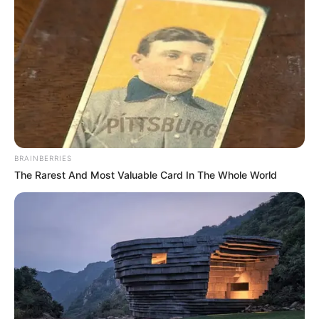
La falta de sexo perjudica tu salud más de lo que imaginas
Abstenerse de tener relaciones no solo afecta tu salud física, sino también tu
salud mental y emocional.
Altibajos
Las dudas sobre frecuencia sexual suelen venir cuando
alguien pensaba que todo iba perfecto y descubre que
su pareja no está satisfecha con la cantidad de sexo en
la relación. También puede ser que ninguno de los dos
lo esté. Esta discrepancia es común en cualquier
relación formal y no es nada que no tenga solución. A
fin de cuentas, la frecuencia es sólo uno de tantos