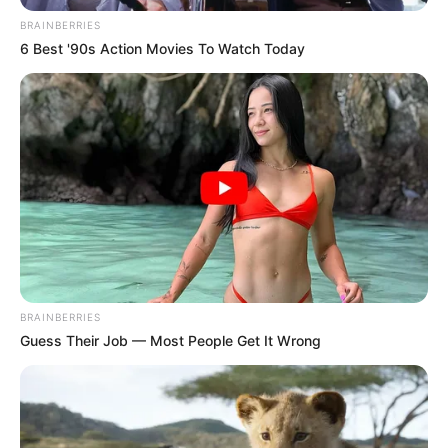
LIFESTYLE
REVISTA DIGITAL
EXPANSIÓN
EMPRESAS
HOME EXPANSIÓN POLITICA
ECONOMÍA
INTERNACIONAL
TECNOLOGÍA
OBRAS
ESG
MUJERES
LIFEANDSTYLE
POLÍTICA
GOBIERNO
MÉXICO
CONGRESO
CDMX
ESTADOS
OPINIÓN
SOCIEDAD
ESG
MEDIO AMBIENTE
SOCIAL
GOBERNANZA
MOVILIDAD