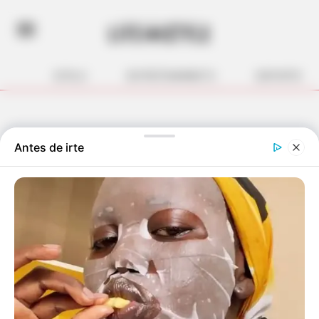
ESTILO
ENTRETENIMIENTO
DEPORTES
VIDA
¿Cuánto sexo
necesitamos en
realidad?