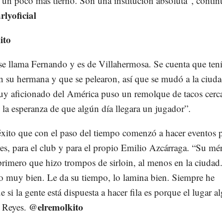
 un poco más tierno. Son una institución absoluta”, contin
lyoficial
ito
se llama Fernando y es de Villahermosa. Se cuenta que ten
n su hermana y que se pelearon, así que se mudó a la ciud
y aficionado del América puso un remolque de tacos cerca
 la esperanza de que algún día llegara un jugador”.
éxito que con el paso del tiempo comenzó a hacer eventos 
es, para el club y para el propio Emilio Azcárraga. “Su mér
primero que hizo trompos de sirloin, al menos en la ciudad
lo muy bien. Le da su tiempo, lo lamina bien. Siempre he
 si la gente está dispuesta a hacer fila es porque el lugar a
@elremolkito
e Reyes.