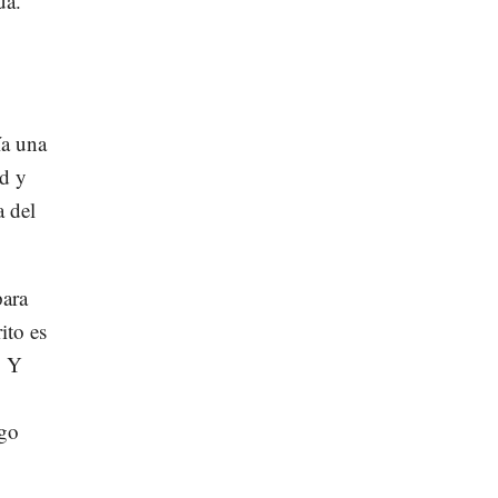
úa.
ía una
ad y
 del
para
ito es
. Y
lgo