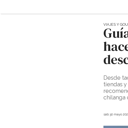
VIAJES Y GO
Guía
hace
des
Desde tac
tiendas y
recomend
chilanga 
sáb 30 mayo 202