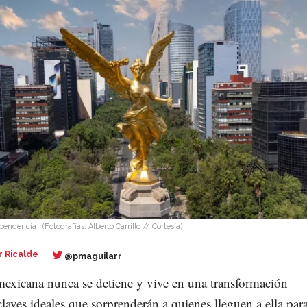
ependencia
(Fotografías: Alberto Carrillo // Cortesía)
r Ricalde
@pmaguilarr
mexicana nunca se detiene y vive en una transformación
claves ideales que sorprenderán a quienes lleguen a ella par