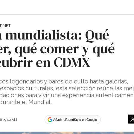
URMET
 mundialista: Qué
r, qué comer y qué
cubrir en CDMX
os legendarios y bares de culto hasta galerías,
 espacios culturales, esta selección reúne las me
aciones para vivir una experiencia auténticamen
durante el Mundial.
6 09:00 AM
Añadir LifeandStyle en Google