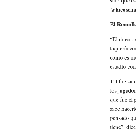
sino que es
@tacoschar
El Remolk
“El dueño 
taquería co
como es mu
estadio con
Tal fue su 
los jugador
que fue el 
sabe hacer
pensado que
tiene”, dic