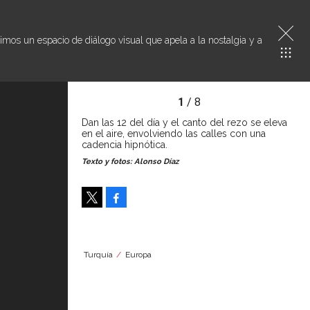
imos un espacio de diálogo visual que apela a la nostalgia y a
1
/ 8
Dan las 12 del día y el canto del rezo se eleva
en el aire, envolviendo las calles con una
cadencia hipnótica.
Texto y fotos: Alonso Díaz
Facebook
Tweet
Turquía
Europa