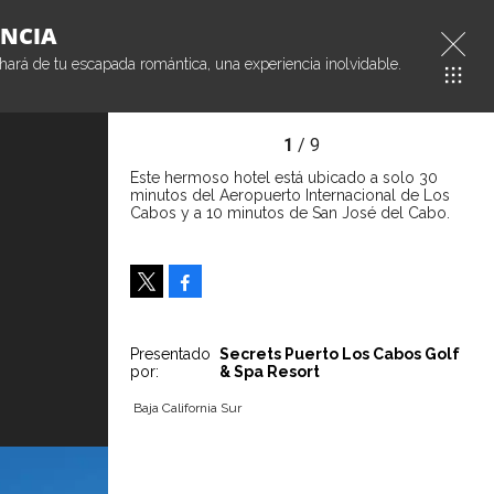
ANCIA
 hará de tu escapada romántica, una experiencia inolvidable.
1
/ 9
Este hermoso hotel está ubicado a solo 30
minutos del Aeropuerto Internacional de Los
Cabos y a 10 minutos de San José del Cabo.
Facebook
Tweet
Presentado
Secrets Puerto Los Cabos Golf
por:
& Spa Resort
Baja California Sur