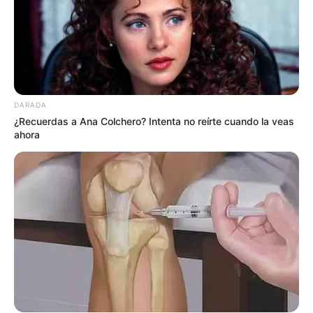
AHORA VE