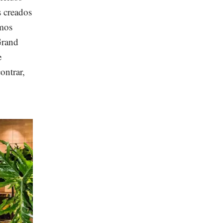
s creados
amos
Grand
e
ontrar,