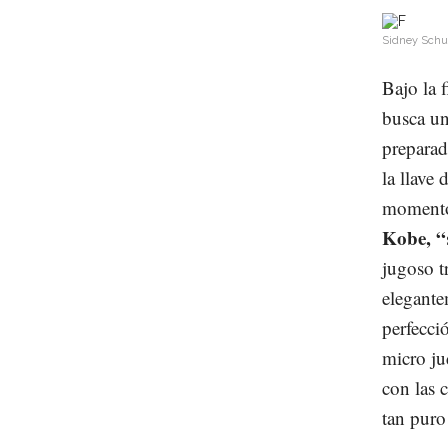
Sidney Schut
Bajo la 
busca un
preparad
la llave
momento
Kobe, “
jugoso t
elegante
perfecci
micro ju
con las 
tan puro