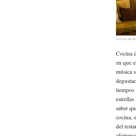
Cocina de Au
Cocina d
en que e
música s
degustac
tiempos 
estrellas
saber qu
cocina, 
del rest
afortuna