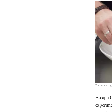
Todos los in
Escape C
experime