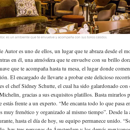
tor, es un ambiente que te envuelve y acompaña con sus tonos cálidos.
e Autor es uno de ellos, un lugar que te abraza desde el 
ntras en él, una atmósfera que te envuelve con su brillo do
uave que te acompaña hasta tu mesa, el lugar donde comen
ión. El encargado de llevarte a probar este delicioso recorr
es el chef Sidney Schutte, el cual ha sido galardonado con
 Michelin, gracias a sus exquisitos platillos. Basta mirarlos 
e estás frente a un experto. “Me encanta todo lo que pasa en
es muy frenético y organizado al mismo tiempo”. Desde la 
aurante, hasta el día de hoy, su equipo permanece unido. “
do, hay tres personas de Ámsterdam y los demás mexicanos