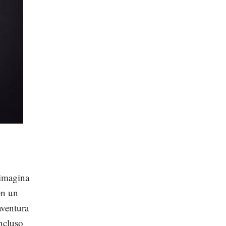
 imagina
en un
aventura
incluso