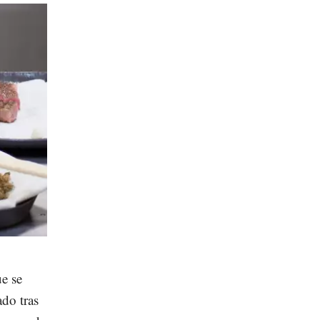
ue se
do tras