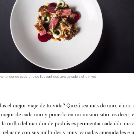
nario, donde cada uno de tus sentidos será llevado a otro nivel.
as el mejor viaje de tu vida? Quizá sea más de uno, ahora
o mejor de cada uno y ponerlo en un mismo sitio, es decir, 
a la orilla del mar donde podrás experimentar cada día una 
e, relajarte con sus múltiples y muy variadas amenidades e 