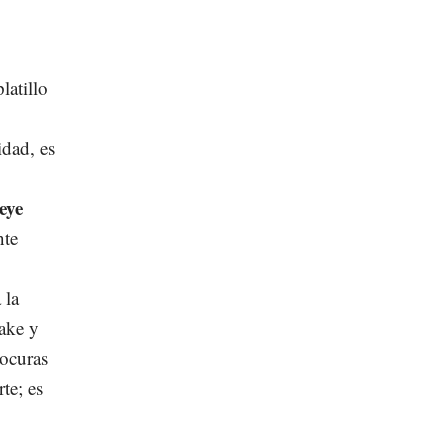
latillo
dad, es
eye
nte
 la
take y
locuras
te; es