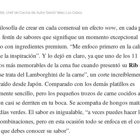
te, chef de Cocina de Autor Grand Velas Los Cabos.
filosofía de crear en cada comensal un efecto
wow
, en cada p
 festín de sabores que signifique un momento excepcional
o con ingredientes premium. “Me enfoco primero en la cali
 de la inspiración”. Y lo dejó en claro, ya que uno de los 11
Rib 
s más memorables de la cena fue cuando presentó su
se trata del Lamborghini de la carne”, un corte increíbleme
raído desde Japón. Comparado con los demás platillos es
mente sencillo, pero los pequeños trozos de carne cocidos a
ón casi se derriten en tu boca. Se acompaña de hongos mai
días verdes. El sabor es inigualable, “a veces puedes hacer 
combinaciones, pero en esta ocasión todo se enfoca en el cor
 que debes conocer su sabor”.