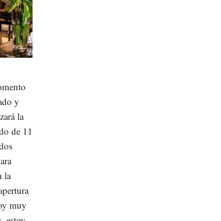
momento
rado y
zará la
ido de 11
 dos
para
 la
apertura
Soy muy
, estoy