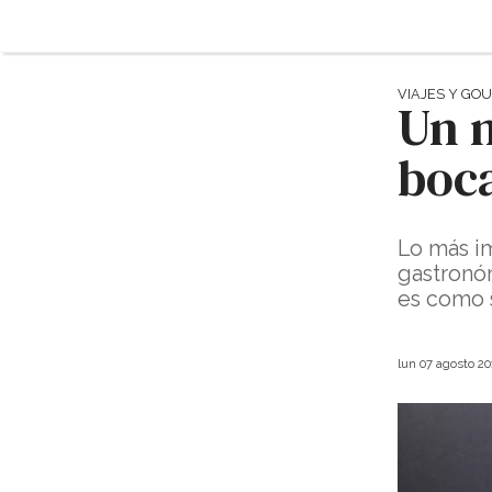
VIAJES Y GO
Un 
boc
Lo más i
gastronó
es como s
lun 07 agosto 2