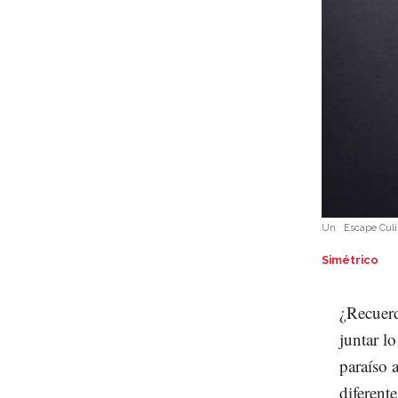
Un
Escape Culi
Simétrico
¿Recuerd
juntar l
paraíso 
diferent