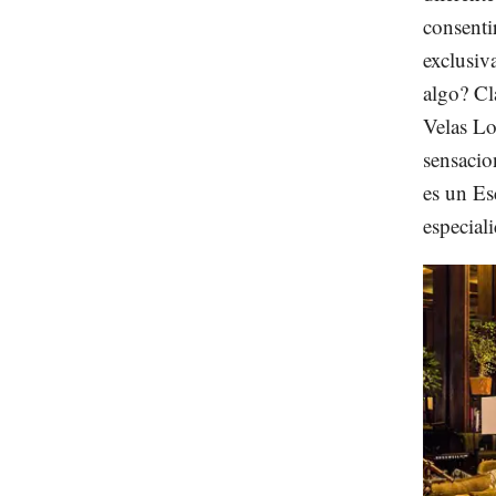
consentir
exclusiv
algo? Cl
Velas Lo
sensacio
es un Es
especial