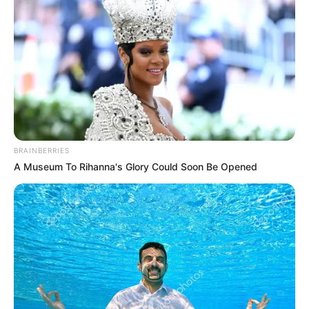
(Víctor Galván J. / Life and Style.)
Víctor Galván J.
@elMcCoy
GoPro ha llevado la grabación de escenas de acción a
Con el lanzamiento de la nueva GoPro
otro nivel.
HERO8 Black, alcanzan un nuevo grado de emoción
en las imágenes de aventura, gracias a mejoras en la
estabilización, nuevos lentes digitales para campos de
visión y hasta en el diseño
.
La nueva cámara es un enorme salto para quienes gustan
de capturar sus recorridos de actividades de aventura,
desde correr, hasta hacer paracaidismo. Las mejoras en
evolución a la
estabilización son abismales gracias a la
tecnología HyperSmooth 2.0 (la versión anterior
contaba con la 1.0)
que funciona con todas las
resoluciones y modos de grabación.