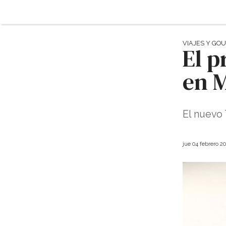
VIAJES Y GO
El 
en 
El nuevo 
jue 04 febrero 2