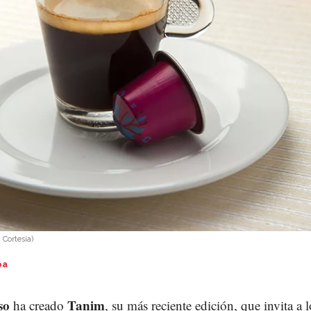
:
Cortesía
)
oa
so
Tanim
ha creado
, su más reciente edición, que invita a 