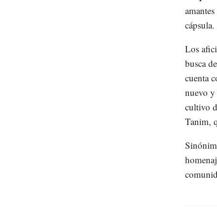
amantes 
cápsula.
Los afic
busca de
cuenta c
nuevo y
cultivo 
Tanim, 
Sinónim
homenaje
comunida