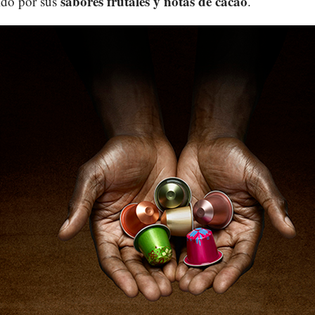
sabores frutales y notas de cacao
ido por sus
.