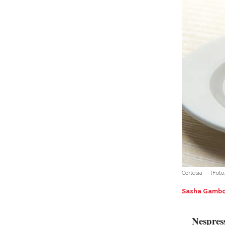
Cortesía
-
(Foto
Sasha Gamb
Nespres