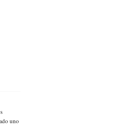
s
rado uno