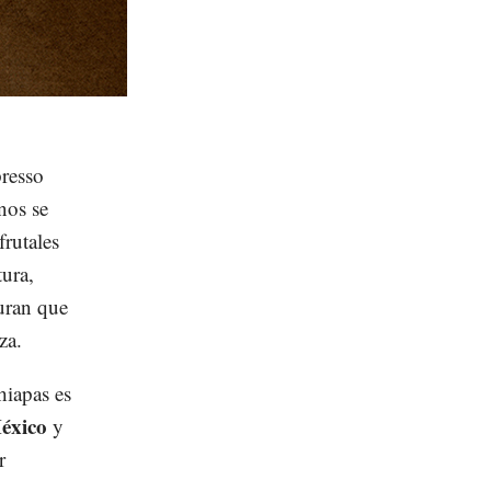
presso
nos se
frutales
tura,
guran que
za.
hiapas es
éxico
y
r