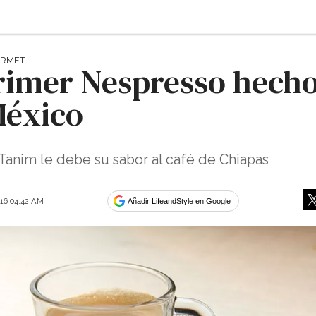
URMET
primer Nespresso hech
México
Tanim le debe su sabor al café de Chiapas
016 04:42 AM
Añadir LifeandStyle en Google