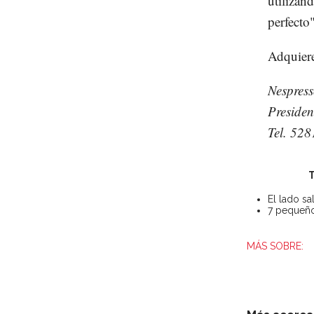
utilizand
perfecto"
Adquiere
Nespres
Preside
Tel. 52
T
El lado sa
7 pequeño