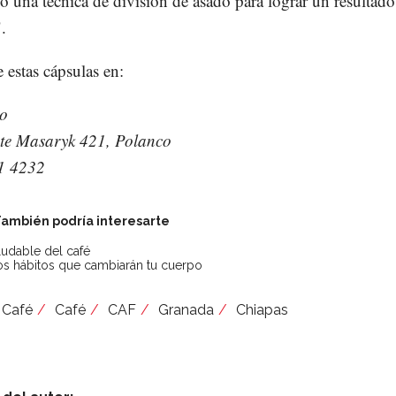
o una técnica de división de asado para lograr un resultado
.
 estas cápsulas en:
so
nte Masaryk 421, Polanco
81 4232
ambién podría interesarte
ludable del café
s hábitos que cambiarán tu cuerpo
Café
Café
CAF
Granada
Chiapas