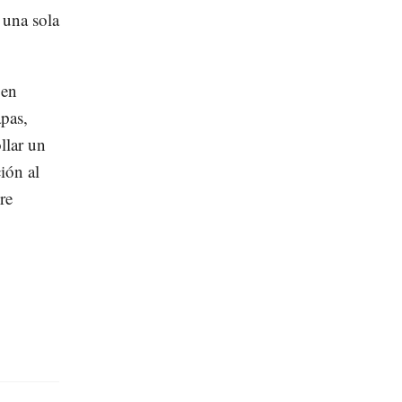
una sola
 en
apas,
llar un
ión al
re