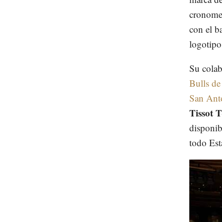
cronomet
con el b
logotip
Su colabo
Bulls de
San Ant
Tissot 
disponib
todo Est