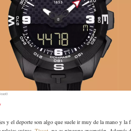
issot
)
r
jes y el deporte son algo que suele ir muy de la mano y la
 relojes suizos
Tissot
no es ninguna excepción. Además de