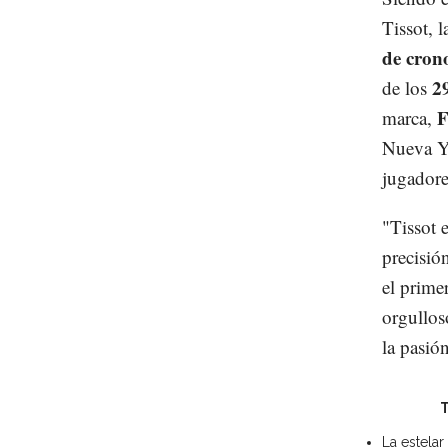
Tissot, 
de cron
2
de los
F
marca,
Nueva Yo
jugadore
"Tissot 
precisio
el prime
orgullos
la pasió
T
La estela