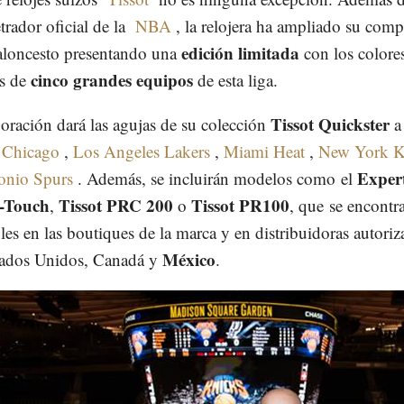
rador oficial de la
NBA
, la relojera ha ampliado su com
edición limitada
aloncesto presentando una
con los colore
cinco grandes equipos
os de
de esta liga.
Tissot Quickster
ración dará las agujas de su colección
a
 Chicago
,
Los Angeles Lakers
,
Miami Heat
,
New York K
Exper
onio Spurs
. Además, se incluirán modelos como el
T-Touch
Tissot PRC 200
Tissot PR100
,
o
, que se encontra
les en las boutiques de la marca y en distribuidoras autori
México
ados Unidos, Canadá y
.