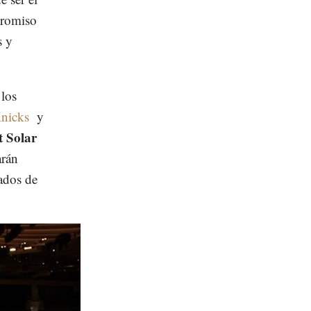
promiso
s y
 los
nicks
y
t Solar
rán
zados de