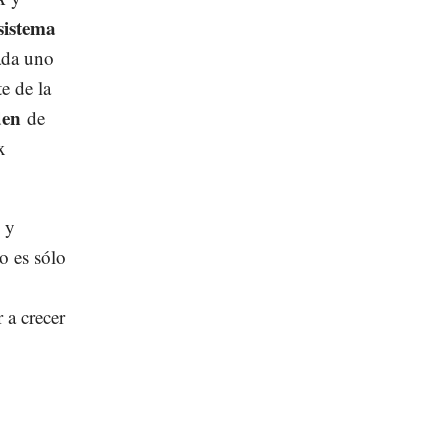
sistema
cada uno
te de la
den
de
x
 y
 es sólo
 a crecer