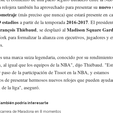
nuevo 
la relojera también ha aprovechado para presentar su
ometraje
(más preciso que nunca) que estará presente en 
9 estadios
2016-2017
a partir de la temporada
. El presiden
rançois Thiébaud
Madison Square Gar
, se desplazó al
rk para formalizar la alianza con ejecutivos, jugadores y e
s.
es una marca suiza legendaria, conocido por su rendimiento
́n, al igual que los equipos de la NBA", dijo Thiébaud. "Esto
r paso de la participación de Tissot en la NBA, y estamos
os de presentar hermosos nuevos relojes que pueden ayudar
n de la liga", aseguró.
ambién podría interesarte
r carrera de Maradona en 8 momentos