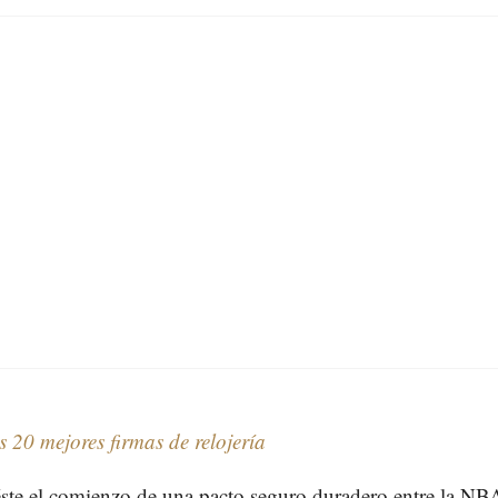
s 20 mejores firmas de relojería
́ste el comienzo de una pacto seguro duradero entre la NB