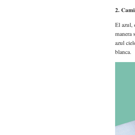
2. Camis
El azul,
manera s
azul ciel
blanca.