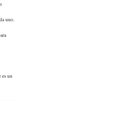
n
ada uno.
ara
e es un