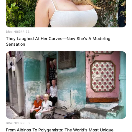
CINE Y TV
MÚSICA
VIAJES Y GOURMET
SPORTS ILLUSTRATED
FUTBOL
BEISBOL
FUTBOL AMERICANO
BASQUETBOL
MÁS DEPORTE
LIFESTYLE
REVISTA DIGITAL
EXPANSIÓN
EMPRESAS
HOME EXPANSIÓN POLITICA
ECONOMÍA
INTERNACIONAL
TECNOLOGÍA
OBRAS
ESG
MUJERES
LIFEANDSTYLE
POLÍTICA
GOBIERNO
MÉXICO
CONGRESO