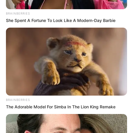
Los jeans son un ítem obligado, ¡conoce las
mejores opciones para la siguiente
temporada!
Face
mar 05 agosto 2014 08:08 AM
Tweet
Añadir LifeandStyle en Google