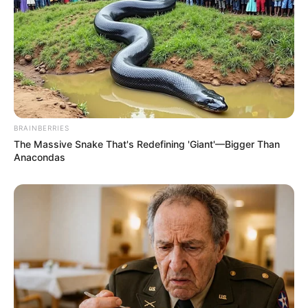
CULTURA
ELLE
MODA
BELLEZA
CELEBS
ESTILO DE VIDA
MEXBEST
GASTRONOMÍA
BEBIDAS
VIAJES Y DESTINOS
PERSONAJES
BIENESTAR
ESTILO DE VIDA
JURADO