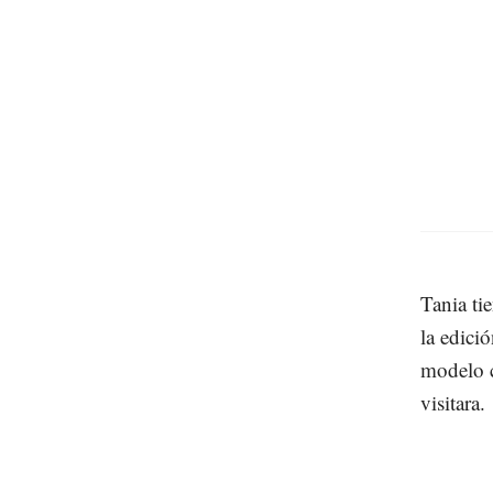
Tania ti
la edici
modelo c
visitara.