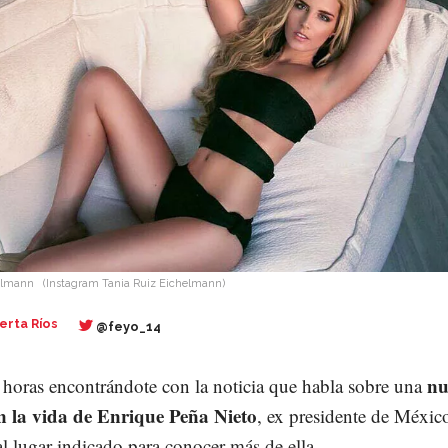
elmann
(Instagram Tania Ruiz Eichelmann)
erta Ríos
@feyo_14
nu
s horas encontrándote con la noticia que habla sobre una
n la vida de Enrique Peña Nieto
, ex presidente de Méxic
 al lugar indicado para conocer más de ella.