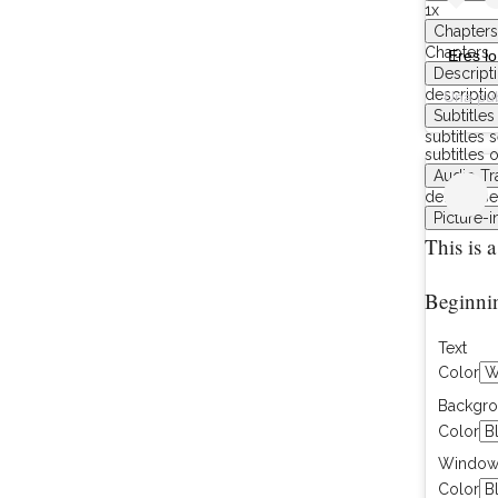
1x
Chapters
Chapters
Eres lo
Descript
descriptio
Una pub
Subtitles
subtitles s
subtitles o
Audio Tr
default
, s
Picture-i
This is 
Beginnin
Text
Color
Backgr
Color
Windo
Color