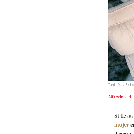
Tania Ruiz Eich
Alfredo J. Hu
Si lleva
mujer
e
llegaste