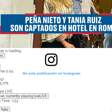
er is loading.
eo
Time
0:05
Ver esta publicación en Instagram
:57
5.77%
ype
LIVE
ive, currently playing live
LIVE
g Time
-
1:52
 Rate