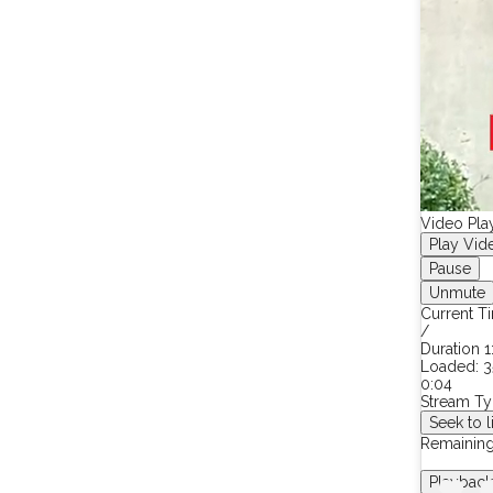
Video Play
Play Vid
Pause
Unmute
Current 
/
Duration
1
Loaded
:
3
0:05
Stream T
Seek to l
Remainin
Playback