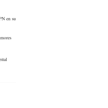
PN en su
rumores
ital