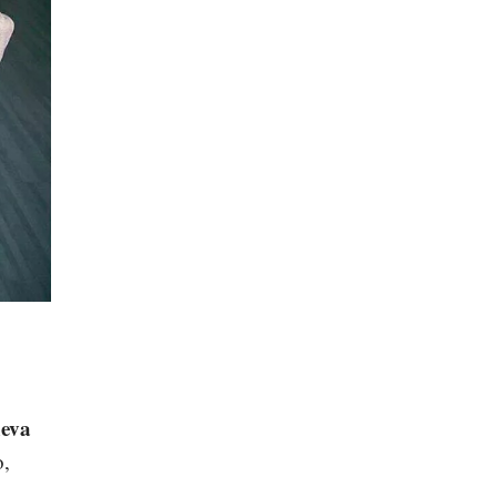
eva
o,