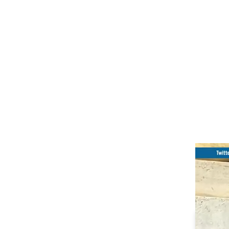
Si no la
seguirla 