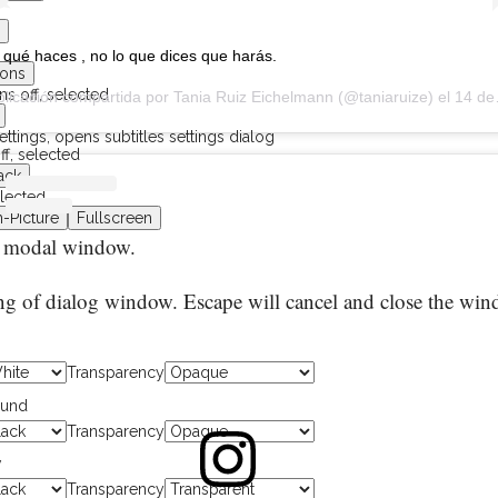
 qué haces , no lo que dices que harás.
ions
ns off
, selected
licación compartida por
Tania Ruiz Eichelmann
(@taniaruize) el
14 de Dic de 2018 a las 9:56 PST
ettings
, opens subtitles settings dialog
ff
, selected
ack
elected
n-Picture
Fullscreen
a modal window.
g of dialog window. Escape will cancel and close the win
Transparency
ound
Transparency
w
Transparency