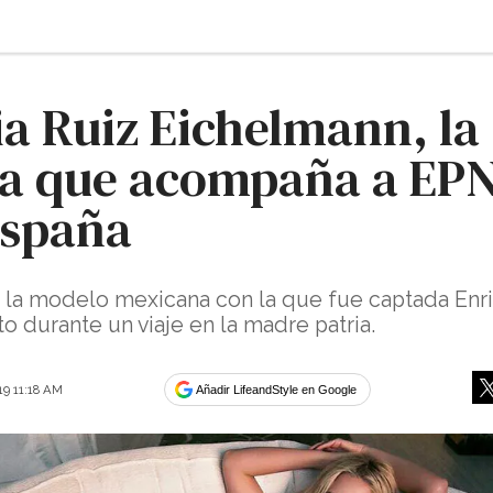
a Ruiz Eichelmann, la
sa que acompaña a EP
España
 la modelo mexicana con la que fue captada Enr
o durante un viaje en la madre patria.
019 11:18 AM
Añadir LifeandStyle en Google