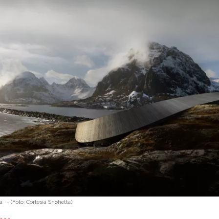
a
-
(Foto:
Cortesía Snøhetta
)