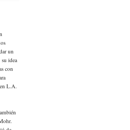
an
dos
dar un
 su idea
cas con
ara
o en L.A.
también
 Mohr.
ió de