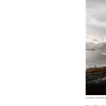
Cortesía Snøhett