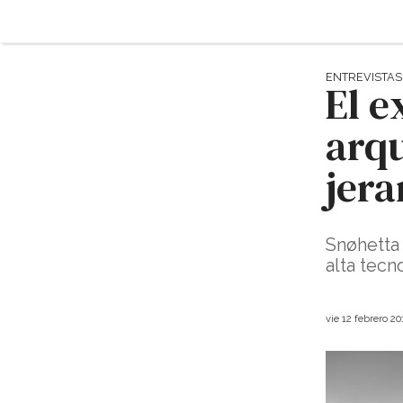
ENTREVISTAS
El e
arqu
jera
Snøhetta 
alta tecn
vie 12 febrero 2