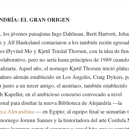
NDRÍA: EL GRAN ORIGEN
 los jóvenes paisajistas Inge Dahlman, Berit Hartveit, Joh
 y Alf Haukeland contactaron a los también recién egresa
tos Øyvind Mo y Kjetil Trædal Thorsen, con la idea de fun
colaborativo, pero no sería hasta principios de 1989 cuando
alizaría. Aquel año, el noruego Kjetil Thorsen inició pláti
ñero alemán establecido en Los Ángeles, Craig Dykers, p
r junto a un tercer amigo, el austríaco, también establecid
h Kapeller, en el ambicioso concurso convocado a nivel
ional para diseñar la nueva Biblioteca de Alejandría —la
eca Alexandrina
— en Egipto; al equipo final se sumarían 
ta noruego Jorunn Sannes y la historiadora del arte Cordula
ntos lograron ganar el concurso y aquel hito que se convirt