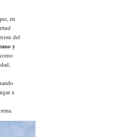
que, en
ritud
xiste del
jismo y
s como
idad,
cuando
lugar a
 forma.