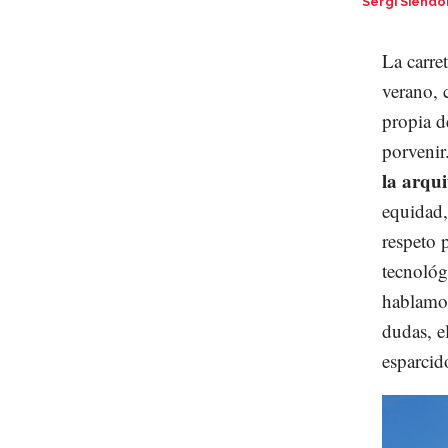
Sergi Siend
La carre
verano, 
propia d
porvenir
la arqui
equidad, 
respeto p
tecnoló
hablamos
dudas, e
esparcido