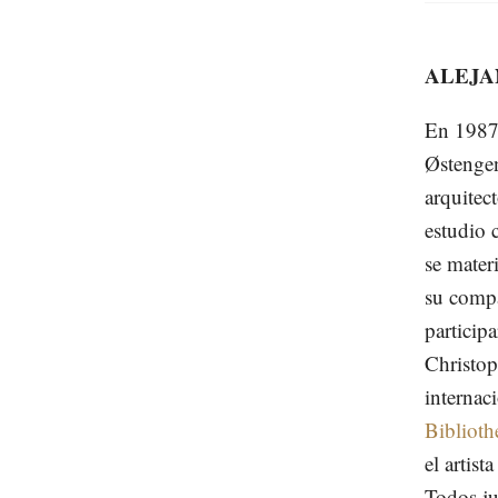
ALEJA
En 1987,
Østengen
arquitec
estudio 
se materi
su compa
participa
Christop
internac
Biblioth
el artis
Todos ju