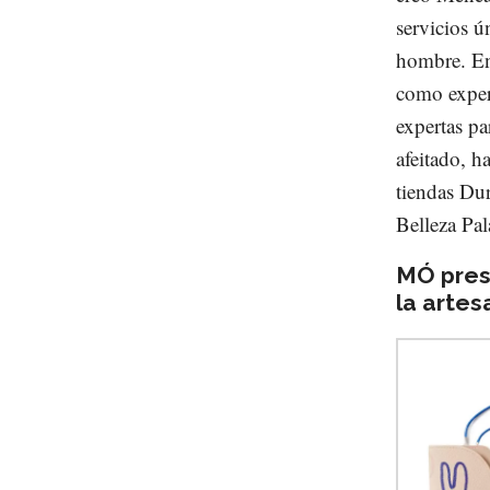
servicios ú
hombre. En 
como exper
expertas pa
afeitado, h
tiendas Du
Belleza Pal
MÓ prese
la arte