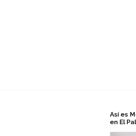
Así es M
en El Pa