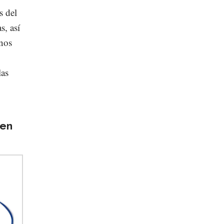
s del
s, así
anos
las
 en