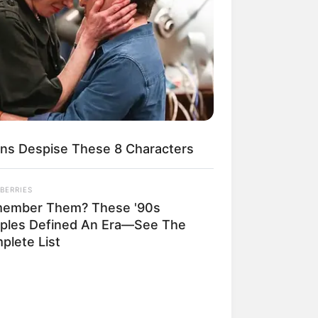
an,
ido