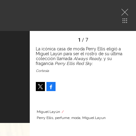
1
/ 7
La icónica casa de moda Perry Ellis eligió a
Miguel Layún para ser el rostro de su última
colección llamada
Always Ready,
y su
fragancia
Perry Ellis Red Sky
.
Cortesía
Facebook
Tweet
Miguel Layún
Perry Ellis, perfume, moda, Miguel Layun