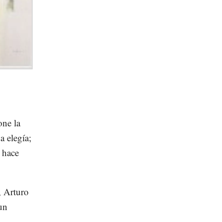
one la
a elegía;
a hace
, Arturo
un