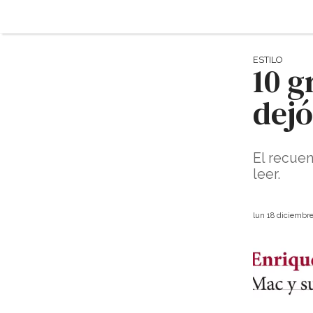
ESTILO
10 g
dejó
El recue
leer.
lun 18 diciembr