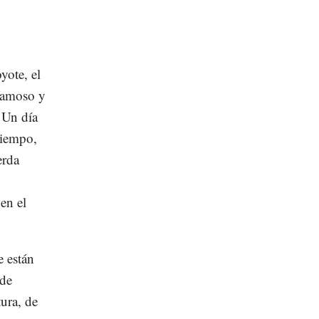
yote, el
 famoso y
. Un día
tiempo,
erda
 en el
e están
 de
tura, de