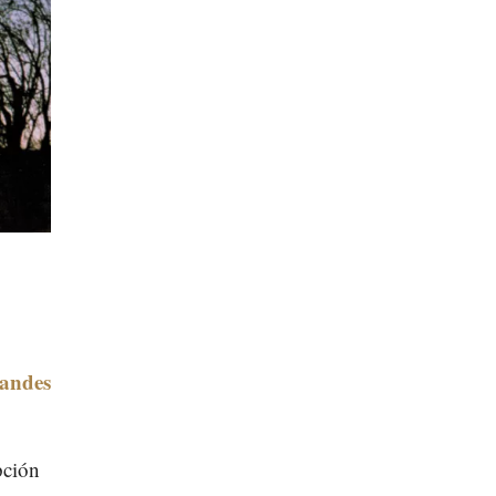
randes
pción