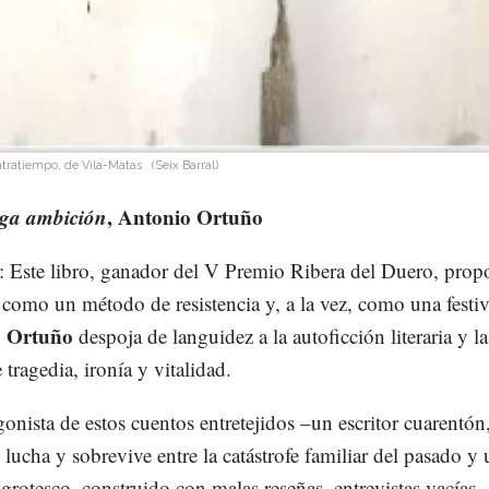
tratiempo, de Vila-Matas
(Seix Barral)
ga ambición
, Antonio Ortuño
: Este libro, ganador del V Premio Ribera del Duero, prop
a como un método de resistencia y, a la vez, como una festiv
o Ortuño
despoja de languidez a la autoficción literaria y l
 tragedia, ironía y vitalidad.
gonista de estos cuentos entretejidos –un escritor cuarentón
lucha y sobrevive entre la catástrofe familiar del pasado y 
 grotesco, construido con malas reseñas, entrevistas vacías,