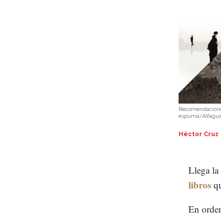
Recomendacione
espuma/Alfagua
Héctor Cruz
Llega la
libros
q
En orden