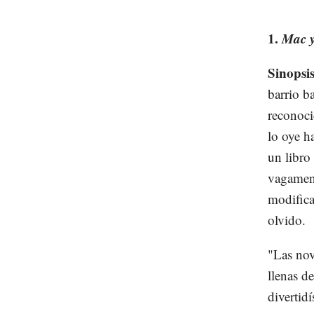
1.
Mac y
Sinopsi
barrio b
reconoci
lo oye h
un libro
vagament
modifica
olvido.
"Las nov
llenas d
divertid