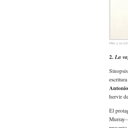
Mac y su con
2.
La va
Sinopsis
escritur
Antoni
hervir de
El prota
Murray– 
presente