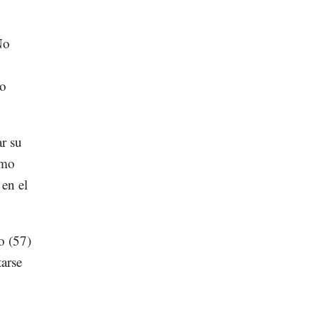
No
mo
ar su
omo
 en el
o (57)
tarse