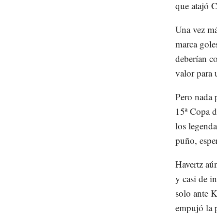
que atajó C
Una vez má
marca gole
deberían c
valor para 
Pero nada p
15ª Copa de
los legenda
puño, espe
Havertz aú
y casi de i
solo ante K
empujó la p