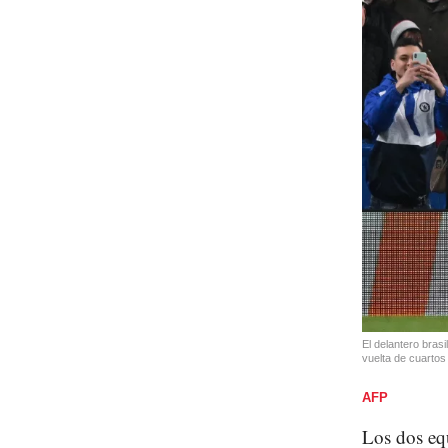
El delantero bras
vuelta de cuartos
AFP
Los dos eq