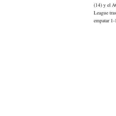
(14) y el A
League tras
empatar 1-1