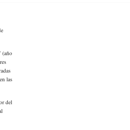
de
7 (año
res
radas
en las
or del
al