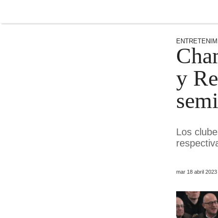
ENTRETENIM
Cha
y Re
semi
Los clube
respecti
mar 18 abril 202