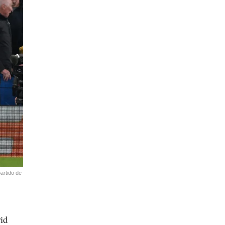
artido de
id