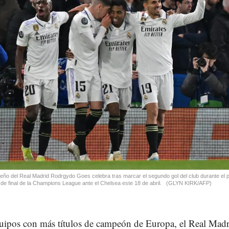
ileño del Real Madrid Rodrgydo Goes celebra tras marcar el segundo gol del club durante el p
 de final de la Champions League ante el Chelsea este 18 de abril.
(GLYN KIRK/AFP)
uipos con más títulos de campeón de Europa, el Real Madr