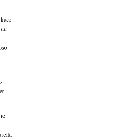
 hace
 de
ioso
l
o
er
bre
,
rella