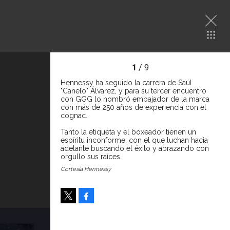
1
/ 9
Hennessy ha seguido la carrera de Saúl
"Canelo" Álvarez, y para su tercer encuentro
con GGG lo nombró embajador de la marca
con más de 250 años de experiencia con el
cognac.
Tanto la etiqueta y el boxeador tienen un
espíritu inconforme, con el que luchan hacia
adelante buscando el éxito y abrazando con
orgullo sus raíces.
Cortesía Hennessy
Facebook
Tweet