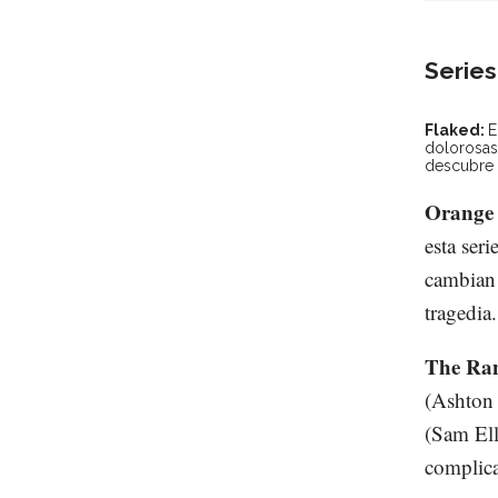
Series
Flaked:
E
dolorosas
descubre e
Orange 
esta seri
cambian 
tragedia.
The Ra
(Ashton 
(Sam Ell
complica