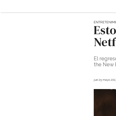
ENTRETENIM
Esto
Netf
El regres
the New B
jue 25 mayo 201