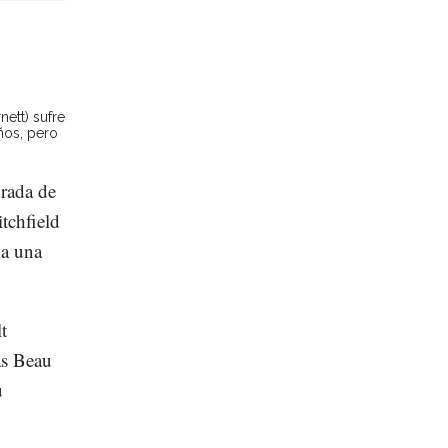
nett) sufre
ños, pero
orada de
itchfield
 a una
t
as Beau
u