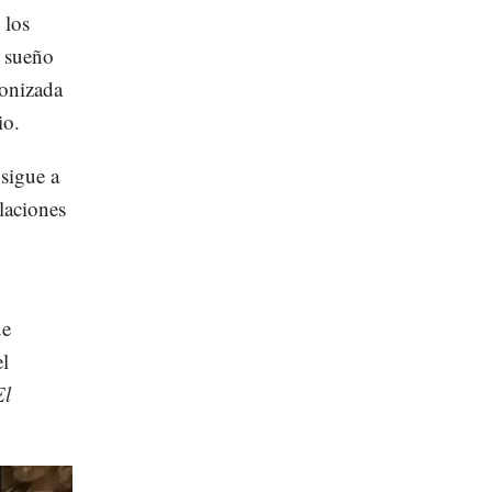
 los
u sueño
gonizada
io.
 sigue a
laciones
ue
el
l