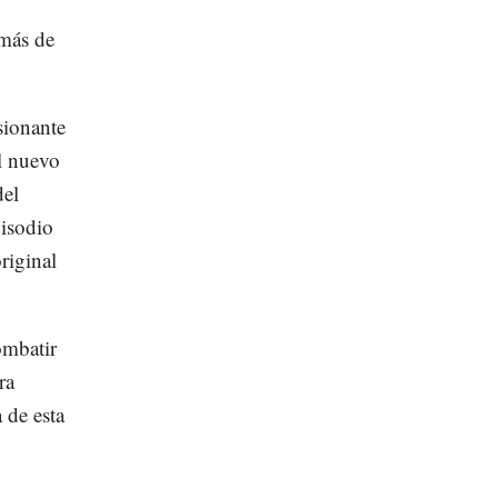
 más de
sionante
el nuevo
del
pisodio
riginal
ombatir
ra
 de esta