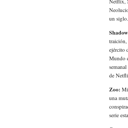
Netflix,
Neolucio
un siglo
Shadowh
traición
ejército 
Mundo de
semanal 
de Netfl
Zoo:
Mie
una muta
conspira
serie est