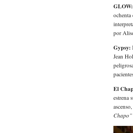
GLOW
ochenta 
interpre
por Alis
Gypsy:
Jean Hol
peligros
paciente
El Cha
estrena s
ascenso,
Chapo