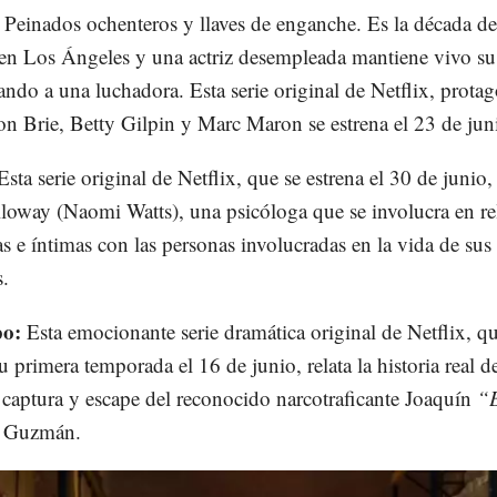
:
Peinados ochenteros y llaves de enganche. Es la década de
en Los Ángeles y una actriz desempleada mantiene vivo s
tando a una luchadora. Esta serie original de Netflix, prota
on Brie, Betty Gilpin y Marc Maron se estrena el 23 de jun
Esta serie original de Netflix, que se estrena el 30 de junio,
loway (Naomi Watts), una psicóloga que se involucra en re
as e íntimas con las personas involucradas en la vida de sus
s.
po:
Esta emocionante serie dramática original de Netflix, q
u primera temporada el 16 de junio, relata la historia real d
 captura y escape del reconocido narcotraficante Joaquín
“E
”
Guzmán.