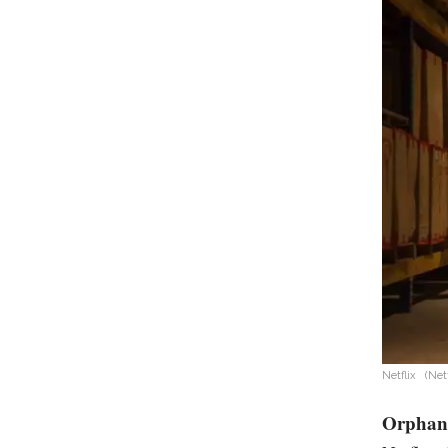
Netflix
(Netf
Orphan