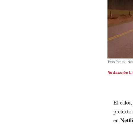
Twin Peaks
Net
Redacción Li
El calor
pretexto
Netfl
en