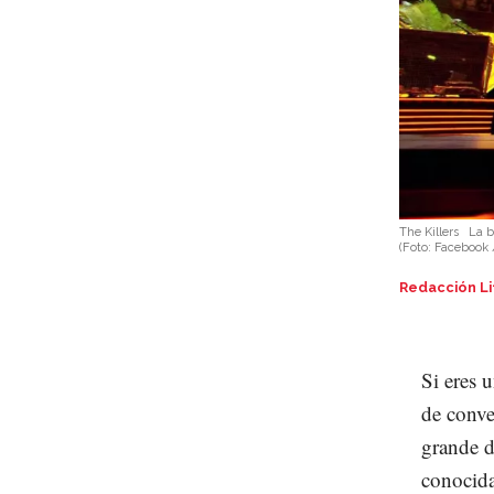
The Killers
La b
(Foto:
Facebook /
Redacción Li
Si eres 
de conve
grande d
conocida