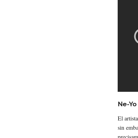
Ne-Yo
El artis
sin emba
precisam