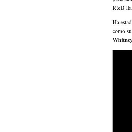
R&B ll
Ha estad
como sus
Whitne