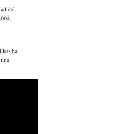
dad del
2004,
llers ha
 una