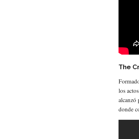
The C
Formados
los acto
alcanzó 
donde c