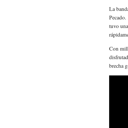
La banda
Pecado. 
tuvo una
rápidame
Con mill
disfruta
brecha g