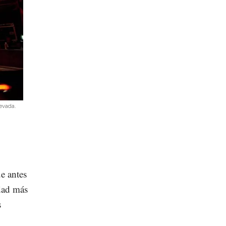
evada.
e antes
udad más
s