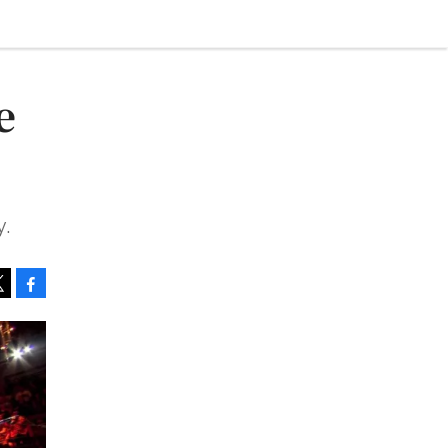
e
y.
Facebook
Tweet