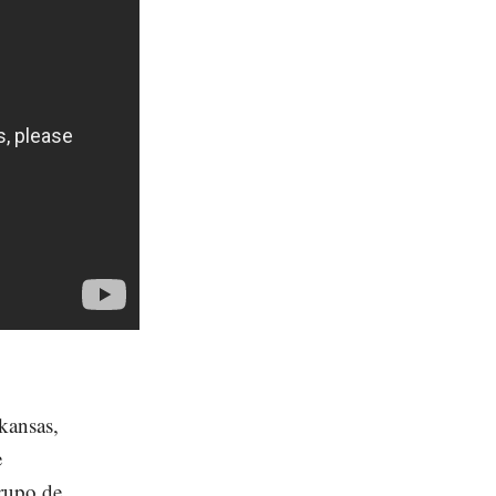
kansas,
e
grupo de