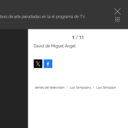
ras de arte parodiadas en la el programa de TV.
1
/ 11
David de Miguel Ángel
Facebook
Tweet
series de televisión
Los Simpsons
Los Simpson