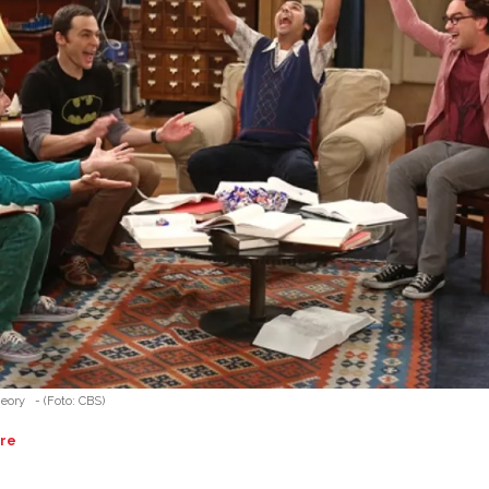
heory
-
(Foto:
CBS
)
re