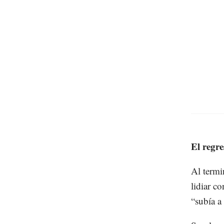
El regr
Al termi
lidiar c
“subía a