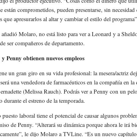
dijo el productor ejecutivo. “Cosas como el dinero que utili
e están comprometidos, pueden presentarse, sin necesidad
 que apresurarlos al altar y cambiar el estilo del programa”
 añadió Molaro, no está listo para ver a Leonard y a Sheld
de ser compañeros de departamento.
 y Penny obtienen nuevos empleos
ne un gran giro en su vida profesional: la mesera/actriz deja
será una vendedora de farmacéuticos en la compañía en la
Bernadette (Melissa Rauch). Podrás ver a Penny con un pe
to durante el estreno de la temporada.
 puesto laboral tiene el potencial de causar algunos proble
so de Penny. “Alterará su dinámica porque ahora le irá bi
camente”, le dijo Molaro a TVLine. “Es un nuevo capítulo