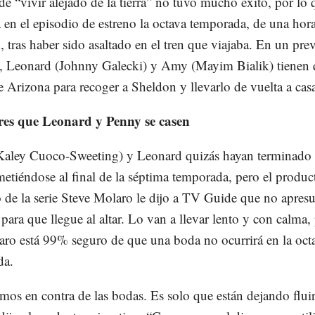
de “vivir alejado de la tierra” no tuvo mucho éxito, por lo 
á en el episodio de estreno la octava temporada, de una hor
n, tras haber sido asaltado en el tren que viajaba. En un pre
, Leonard (Johnny Galecki) y Amy (Mayim Bialik) tienen q
e Arizona para recoger a Sheldon y llevarlo de vuelta a cas
res que Leonard y Penny se casen
aley Cuoco-Sweeting) y Leonard quizás hayan terminado
tiéndose al final de la séptima temporada, pero el produc
o de la serie Steve Molaro le dijo a TV Guide que no apresur
 para que llegue al altar. Lo van a llevar lento y con calma,
ro está 99% seguro de que una boda no ocurrirá en la oct
da.
mos en contra de las bodas. Es solo que están dejando fluir