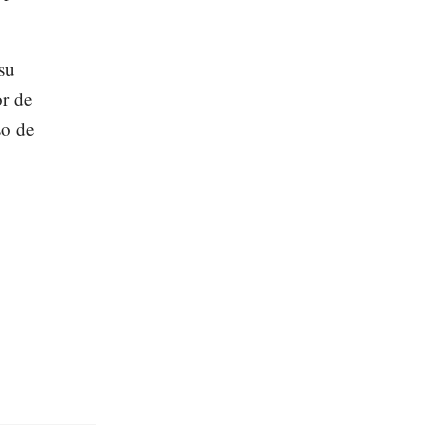
su
or de
so de