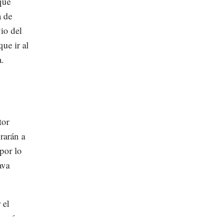
que
a de
vio del
ue ir al
a.
tor
arán a
 por lo
ava
 el