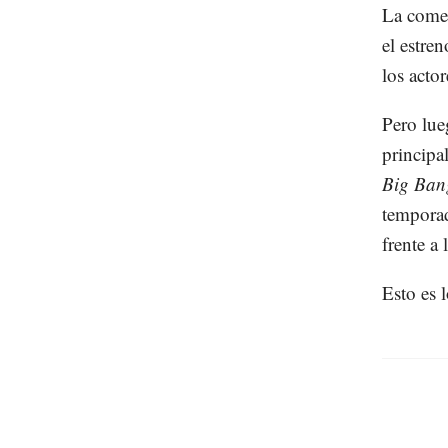
La comed
el estre
los actor
Pero lue
principa
Big Ban
temporad
frente a 
Esto es 