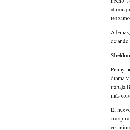
hecho”, 
ahora qu
tengamos
Además,
dejando 
Sheldon
Penny tie
drama y 
trabaja 
más cor
El nuevo
compromi
económi