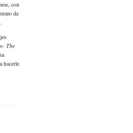
ense, con
ntrato de
.
jes
io-
The
na
a hacerle