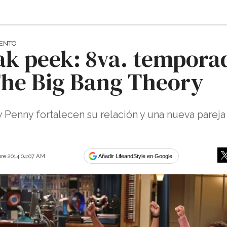
IENTO
ak peek: 8va. tempora
The Big Bang Theory
 Penny fortalecen su relación y una nueva pareja
re 2014 04:07 AM
Añadir LifeandStyle en Google