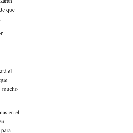
zarán
 de que
.
on
rá el
 que
lo mucho
mas en el
en
 para