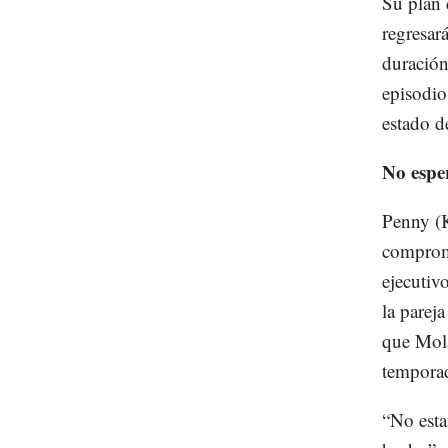
Su plan 
regresar
duració
episodio
estado d
No espe
Penny (K
comprome
ejecutiv
la pareja
que Mola
tempora
“No esta